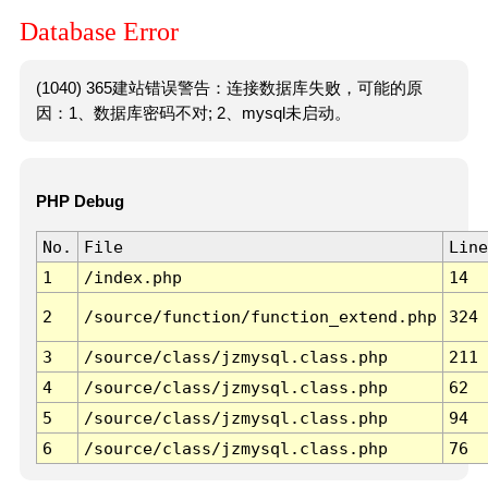
Database Error
(1040) 365建站错误警告：连接数据库失败，可能的原
因：1、数据库密码不对; 2、mysql未启动。
PHP Debug
No.
File
Line
1
/index.php
14
2
/source/function/function_extend.php
324
3
/source/class/jzmysql.class.php
211
4
/source/class/jzmysql.class.php
62
5
/source/class/jzmysql.class.php
94
6
/source/class/jzmysql.class.php
76