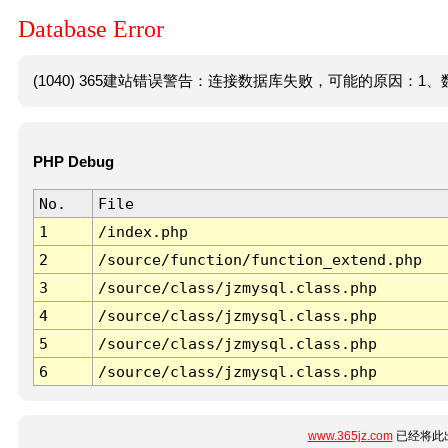
Database Error
(1040) 365建站错误警告：连接数据库失败，可能的原因：1、数
PHP Debug
No.
File
1
/index.php
2
/source/function/function_extend.php
3
/source/class/jzmysql.class.php
4
/source/class/jzmysql.class.php
5
/source/class/jzmysql.class.php
6
/source/class/jzmysql.class.php
www.365jz.com
已经将此