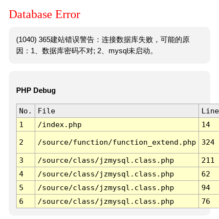
Database Error
(1040) 365建站错误警告：连接数据库失败，可能的原
因：1、数据库密码不对; 2、mysql未启动。
PHP Debug
No.
File
Line
1
/index.php
14
2
/source/function/function_extend.php
324
3
/source/class/jzmysql.class.php
211
4
/source/class/jzmysql.class.php
62
5
/source/class/jzmysql.class.php
94
6
/source/class/jzmysql.class.php
76