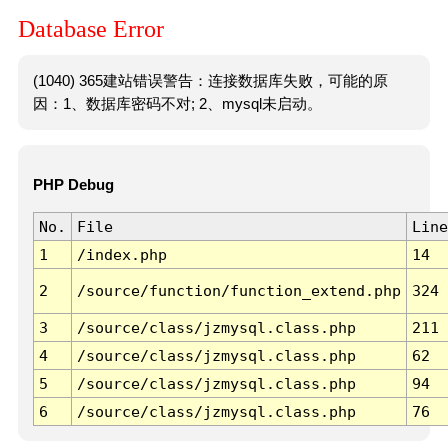
Database Error
(1040) 365建站错误警告：连接数据库失败，可能的原
因：1、数据库密码不对; 2、mysql未启动。
PHP Debug
No.
File
Line
1
/index.php
14
2
/source/function/function_extend.php
324
3
/source/class/jzmysql.class.php
211
4
/source/class/jzmysql.class.php
62
5
/source/class/jzmysql.class.php
94
6
/source/class/jzmysql.class.php
76