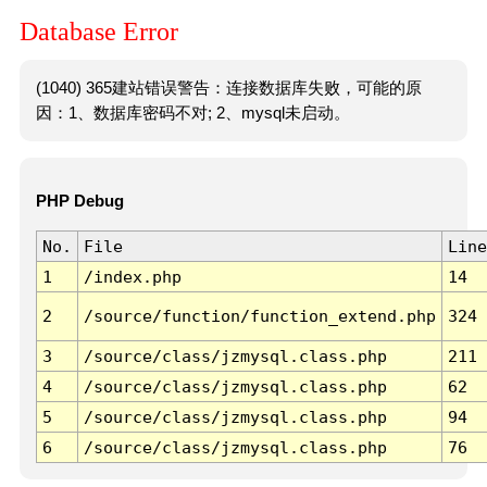
Database Error
(1040) 365建站错误警告：连接数据库失败，可能的原
因：1、数据库密码不对; 2、mysql未启动。
PHP Debug
No.
File
Line
1
/index.php
14
2
/source/function/function_extend.php
324
3
/source/class/jzmysql.class.php
211
4
/source/class/jzmysql.class.php
62
5
/source/class/jzmysql.class.php
94
6
/source/class/jzmysql.class.php
76