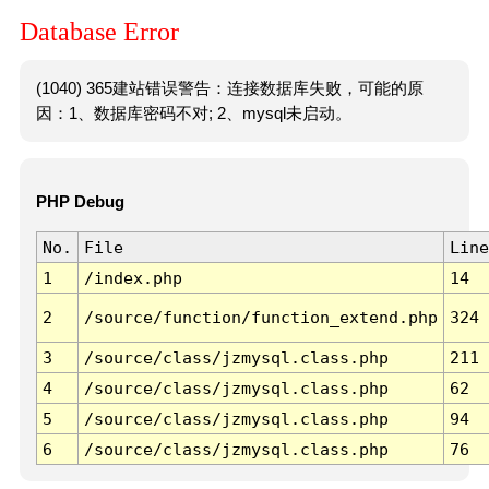
Database Error
(1040) 365建站错误警告：连接数据库失败，可能的原
因：1、数据库密码不对; 2、mysql未启动。
PHP Debug
No.
File
Line
1
/index.php
14
2
/source/function/function_extend.php
324
3
/source/class/jzmysql.class.php
211
4
/source/class/jzmysql.class.php
62
5
/source/class/jzmysql.class.php
94
6
/source/class/jzmysql.class.php
76