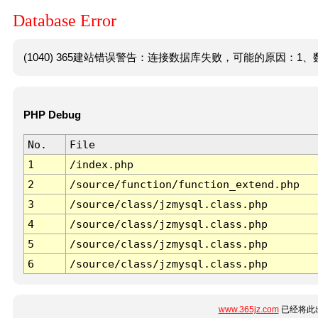
Database Error
(1040) 365建站错误警告：连接数据库失败，可能的原因：1、数
PHP Debug
No.
File
1
/index.php
2
/source/function/function_extend.php
3
/source/class/jzmysql.class.php
4
/source/class/jzmysql.class.php
5
/source/class/jzmysql.class.php
6
/source/class/jzmysql.class.php
www.365jz.com
已经将此