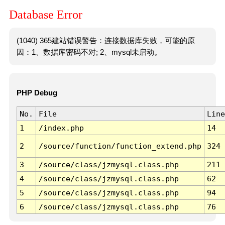
Database Error
(1040) 365建站错误警告：连接数据库失败，可能的原
因：1、数据库密码不对; 2、mysql未启动。
PHP Debug
No.
File
Line
1
/index.php
14
2
/source/function/function_extend.php
324
3
/source/class/jzmysql.class.php
211
4
/source/class/jzmysql.class.php
62
5
/source/class/jzmysql.class.php
94
6
/source/class/jzmysql.class.php
76