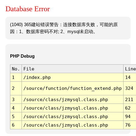
Database Error
(1040) 365建站错误警告：连接数据库失败，可能的原
因：1、数据库密码不对; 2、mysql未启动。
PHP Debug
No.
File
Line
1
/index.php
14
2
/source/function/function_extend.php
324
3
/source/class/jzmysql.class.php
211
4
/source/class/jzmysql.class.php
62
5
/source/class/jzmysql.class.php
94
6
/source/class/jzmysql.class.php
76