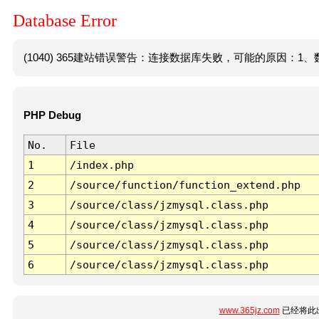
Database Error
(1040) 365建站错误警告：连接数据库失败，可能的原因：1、数
PHP Debug
No.
File
1
/index.php
2
/source/function/function_extend.php
3
/source/class/jzmysql.class.php
4
/source/class/jzmysql.class.php
5
/source/class/jzmysql.class.php
6
/source/class/jzmysql.class.php
www.365jz.com
已经将此