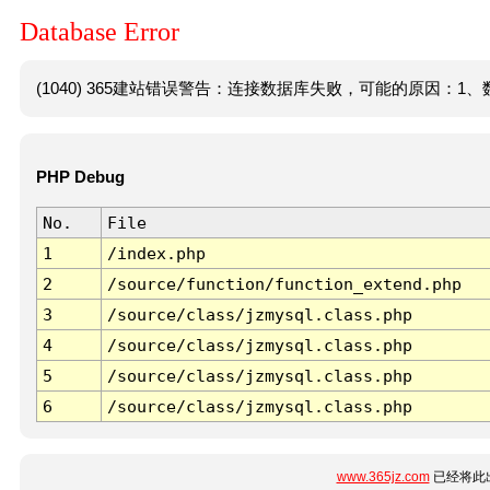
Database Error
(1040) 365建站错误警告：连接数据库失败，可能的原因：1、数
PHP Debug
No.
File
1
/index.php
2
/source/function/function_extend.php
3
/source/class/jzmysql.class.php
4
/source/class/jzmysql.class.php
5
/source/class/jzmysql.class.php
6
/source/class/jzmysql.class.php
www.365jz.com
已经将此