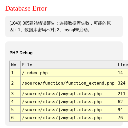
Database Error
(1040) 365建站错误警告：连接数据库失败，可能的原
因：1、数据库密码不对; 2、mysql未启动。
PHP Debug
No.
File
Line
1
/index.php
14
2
/source/function/function_extend.php
324
3
/source/class/jzmysql.class.php
211
4
/source/class/jzmysql.class.php
62
5
/source/class/jzmysql.class.php
94
6
/source/class/jzmysql.class.php
76