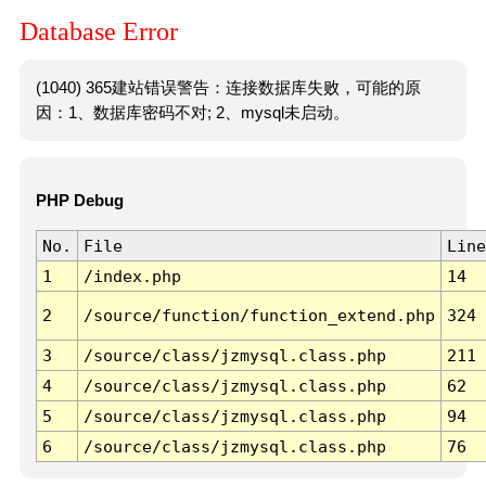
Database Error
(1040) 365建站错误警告：连接数据库失败，可能的原
因：1、数据库密码不对; 2、mysql未启动。
PHP Debug
No.
File
Line
1
/index.php
14
2
/source/function/function_extend.php
324
3
/source/class/jzmysql.class.php
211
4
/source/class/jzmysql.class.php
62
5
/source/class/jzmysql.class.php
94
6
/source/class/jzmysql.class.php
76