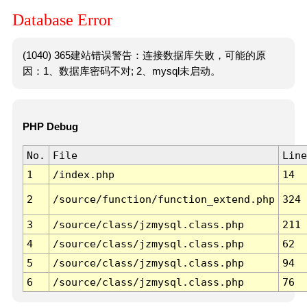
Database Error
(1040) 365建站错误警告：连接数据库失败，可能的原
因：1、数据库密码不对; 2、mysql未启动。
PHP Debug
No.
File
Line
1
/index.php
14
2
/source/function/function_extend.php
324
3
/source/class/jzmysql.class.php
211
4
/source/class/jzmysql.class.php
62
5
/source/class/jzmysql.class.php
94
6
/source/class/jzmysql.class.php
76