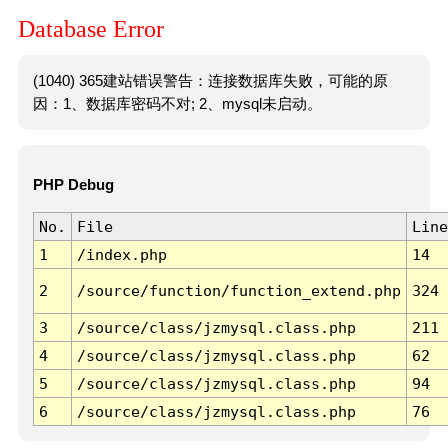
Database Error
(1040) 365建站错误警告：连接数据库失败，可能的原
因：1、数据库密码不对; 2、mysql未启动。
PHP Debug
No.
File
Line
1
/index.php
14
2
/source/function/function_extend.php
324
3
/source/class/jzmysql.class.php
211
4
/source/class/jzmysql.class.php
62
5
/source/class/jzmysql.class.php
94
6
/source/class/jzmysql.class.php
76